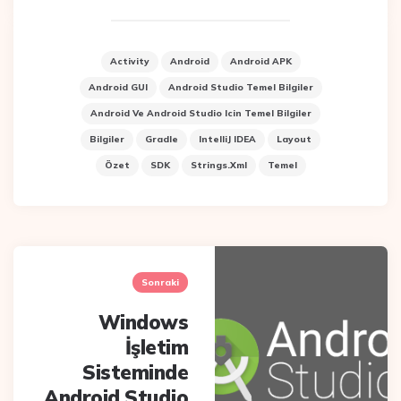
Activity
Android
Android APK
Android GUI
Android Studio Temel Bilgiler
Android Ve Android Studio Icin Temel Bilgiler
Bilgiler
Gradle
IntelliJ IDEA
Layout
Özet
SDK
Strings.xml
Temel
Post
navigation
Sonraki
Windows
İşletim
Sisteminde
Android Studio