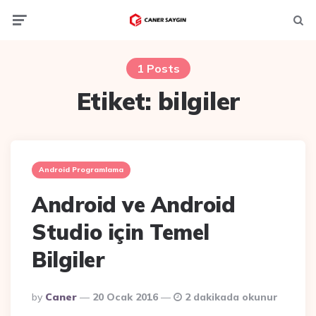
Menu
Ara
1 Posts
Etiket:
bilgiler
Android Programlama
Android ve Android
Studio için Temel
Bilgiler
Posted
By
Caner
20 Ocak 2016
2 dakikada okunur
By