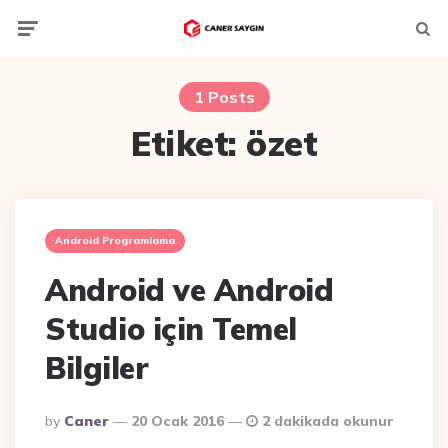
Menu
Ara
1 Posts
Etiket:
özet
Android Programlama
Android ve Android
Studio için Temel
Bilgiler
Posted
By
Caner
20 Ocak 2016
2 dakikada okunur
By