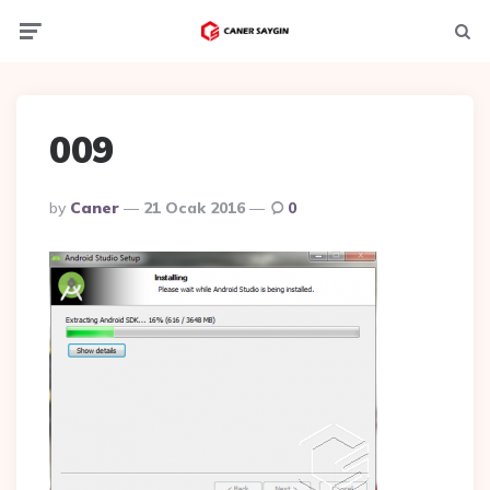
Menu
Ara
009
Posted
By
Caner
21 Ocak 2016
0
By