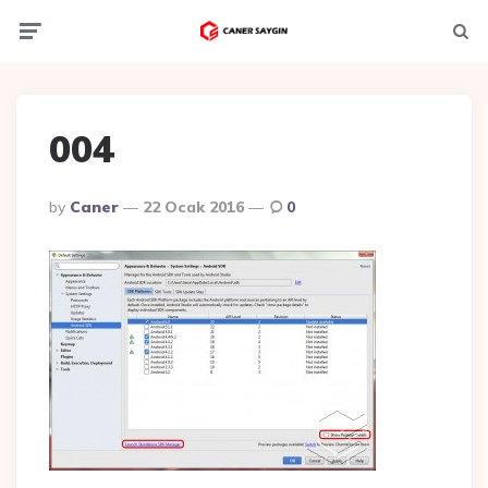
Menu
Ara
004
Posted
By
Caner
22 Ocak 2016
0
By