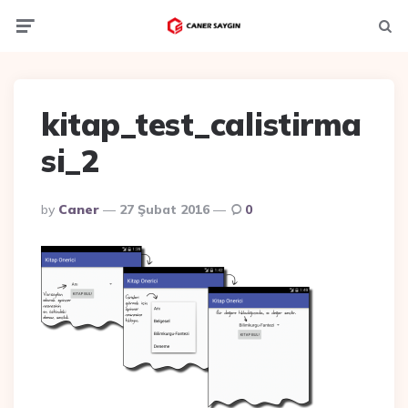
Menu
Ara
kitap_test_calistirma
si_2
Posted
By
Caner
27 Şubat 2016
0
By