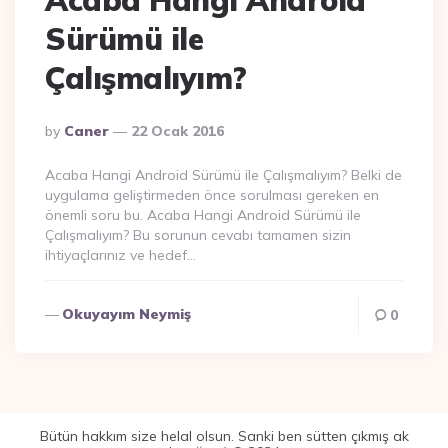
Acaba Hangi Android
Sürümü ile
Çalışmalıyım?
Posted
By
Caner
22 Ocak 2016
By
Acaba Hangi Android Sürümü ile Çalışmalıyım? Belki de
uygulama geliştirmeden önce sorulması gereken en
önemli soru bu. Acaba Hangi Android Sürümü ile
Çalışmalıyım? Bu sorunun cevabı tamamen sizin
ihtiyaçlarınız ve hedef…
Okuyayım Neymiş
0
Bütün hakkım size helal olsun. Sanki ben sütten çıkmış ak