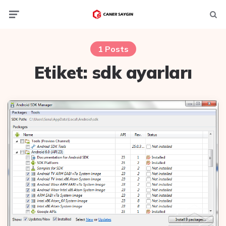
Menu
Ara
1 Posts
Etiket:
sdk ayarları