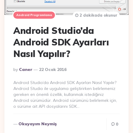
2 dakikada okunur
Android Programlama
Android Studio’da
Android SDK Ayarları
Nasıl Yapılır?
Posted
By
Caner
22 Ocak 2016
By
Android Studio’da Android SDK Ayarları Nasıl Yapılır?
Android Studio ile uygulama geliştirirken belirlemeniz
gereken en önemli özellik, kullanmak istediğiniz
Android sürümüdür. Android sürümünü belirlemek için,
o sürüme ait API dosyalarını SDK…
Okuyayım Neymiş
0