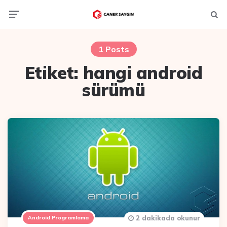
Menu
Ara
1 Posts
Etiket:
hangi android
sürümü
2 dakikada okunur
Android Programlama