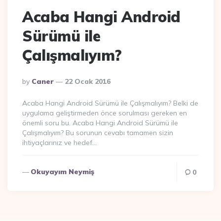
Acaba Hangi Android
Sürümü ile
Çalışmalıyım?
Posted
By
Caner
22 Ocak 2016
By
Acaba Hangi Android Sürümü ile Çalışmalıyım? Belki de
uygulama geliştirmeden önce sorulması gereken en
önemli soru bu. Acaba Hangi Android Sürümü ile
Çalışmalıyım? Bu sorunun cevabı tamamen sizin
ihtiyaçlarınız ve hedef…
Okuyayım Neymiş
0